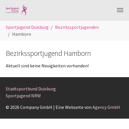
Skip to main content
You are here:
Sportjugend Duisburg
Bezirkssportjugenden
Hamborn
Bezirkssportjugend Hamborn
Aktuell sind keine Neuigkeiten vorhanden!
Stadtsportbund Duisburg
Sportjugend NRW
© 2026 Company GmbH
|
Eine Webseite von
Agency GmbH